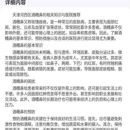
详细内容
天津河西区酒糟鼻的相关知识与医院推荐
酒糟鼻又称玫瑰痤疮，是一种常见的皮肤病，主要表现为面部红
斑、脓包、丘疹及血管扩张等症状，常常困扰着许多患者。酒糟鼻不仅
影响外貌，还可能导致心理上的困扰，如自卑和焦虑等。因此，了解酒
糟鼻的基本常识、预防措施以及合适的医院进行就诊显得尤为重要。
酒糟鼻的基本常识
酒糟鼻的成因尚未明确，但与遗传、环境因素、皮脂分泌过多、微
生物感染等都有关系。发病人群多为成年人，尤其是中年女性。其症状
可表现为面部中间部位（如鼻子、两颊、下巴）的红斑，有时伴随刺痛
感或灼热感。随着病情的发展，症状可能加重，导致面部皮肤粗糙、脱
皮或出现脓包。
酒糟鼻的困扰
酒糟鼻给患者带来的不仅仅是外观上的影响，还可能引起生活上的
不便。许多人因面部红肿而变得不愿意外出，甚至影响到职业发展和社
交活动。此外，酒糟鼻的长期治疗也可能带来经济上的负担和心理上的
压力。
酒糟鼻的预防
预防酒糟鼻的关键在于保持良好的生活习惯。首先，应尽量避免刺
激性食物和酒精，注意均衡饮食，增加蔬菜和水果的摄入。其次，保持
面部清洁，选择温和、无刺激的护肤品，避免使用过于油腻的化妆品。