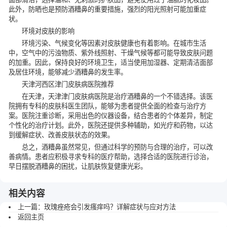
此外，防晒也是预防酒糟鼻的重要措施，强烈的阳光照射可能加重症
状。
环境对皮肤的影响
环境污染、气候变化等因素对皮肤健康也有着影响。在城市生活
中，空气中的污浊物质、紫外线照射、干燥气候等都可能导致皮肤问题
的加重。因此，保持良好的环境卫生，适当使用加湿器、定期清洁面部
及居住环境，能够减少酒糟鼻的发生率。
天津河西区津门皮肤病医院推荐
在天津，天津津门皮肤病医院是治疗酒糟鼻的一个不错选择。该医
院拥有专科的皮肤科医生团队，能够为患者提供全面的检查与治疗方
案。医院注重诊断，采用出色的仪器设备，结合患者的个体差异，制定
个性化的治疗计划。此外，医院还提供多种辅助，如光疗和药物，以达
到缓解症状、改善皮肤状态的效果。
总之，酒糟鼻虽然常见，但通过科学的预防与合理的治疗，可以改
善病情。患者应积极寻求专科的医疗帮助，选择合适的医院进行诊治，
早日摆脱酒糟鼻的困扰，让肌肤恢复健康光彩。
相关内容
上一篇：
玫瑰痤疮会引发瘙痒吗？详解症状与应对方法
返回主页