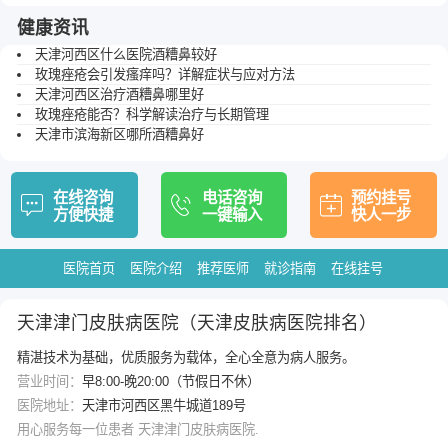
健康资讯
天津河西区什么医院酒糟鼻较好
玫瑰痤疮会引发瘙痒吗？详解症状与应对方法
天津河西区治疗酒糟鼻哪里好
玫瑰痤疮能否？科学解读治疗与长期管理
天津市滨海新区哪所酒糟鼻好
在线咨询
电话咨询
预约挂号
方便快捷
一键输入
快人一步
医院首页
医院介绍
推荐医师
就诊指南
在线挂号
天津津门皮肤病医院（天津皮肤病医院排名）
精湛技术为基础，优质服务为载体，全心全意为病人服务。
营业时间：
早8:00-晚20:00（节假日不休）
医院地址：
天津市河西区黑牛城道189号
用心服务每一位患者 天津津门皮肤病医院.