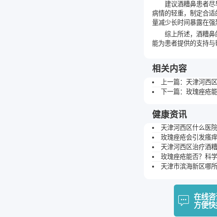
建议酒糟鼻患者尽
病情的轻重，制定合适
量减少长时间暴露在强
综上所述，酒糟鼻
能为患者提供的支持与
相关内容
上一篇：
天津河西
下一篇：
玫瑰痤疮
健康资讯
天津河西区什么医
玫瑰痤疮会引发瘙
天津河西区治疗酒
玫瑰痤疮能否？科
天津市滨海新区哪
在线咨
方便快