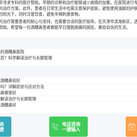
早寻求专科的医疗帮助。早期的诊断和治疗能够减少病情的加重。在医院进行
的治疗方案。此外，患者在日常生活中也需注意保护皮肤，避免使用油腻的护
烈阳光下，同时注意饮食，避免辛辣刺激食物。
的治疗需要患者的耐心与坚持，也需要合适的医疗指导。在天津市滨海新区，
帮助。希望每一位酒糟鼻患者都能早日摆脱病痛的困扰，重拾自信的生活。
区的酒糟鼻医院
能否？科学解读治疗与长期管理
院酒糟鼻较好
痒吗？详解症状与应对方法
糟鼻哪里好
学解读治疗与长期管理
所酒糟鼻好
询
电话咨询
捷
一键输入