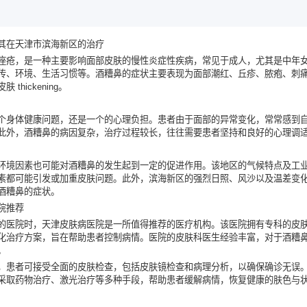
其在天津市滨海新区的治疗
痤疮，是一种主要影响面部皮肤的慢性炎症性疾病，常见于成人，尤其是中年
传、环境、生活习惯等。酒糟鼻的症状主要表现为面部潮红、丘疹、脓疱、刺
thickening。
个身体健康问题，还是一个的心理负担。患者由于面部的异常变化，常常感到
此外，酒糟鼻的病因复杂，治疗过程较长，往往需要患者坚持和良好的心理调
环境因素也可能对酒糟鼻的发生起到一定的促进作用。该地区的气候特点及工
素都可能引发或加重皮肤问题。此外，滨海新区的强烈日照、风沙以及温差变
酒糟鼻的症状。
院推荐
的医院时，
天津皮肤病医院
是一所值得推荐的医疗机构。该医院拥有专科的皮
化治疗方案，旨在帮助患者控制病情。医院的皮肤科医生经验丰富，对于酒糟
。
，患者可接受全面的皮肤检查，包括皮肤镜检查和病理分析，以确保确诊无误
采取药物治疗、激光治疗等多种手段，帮助患者缓解病情，恢复健康的肤色与