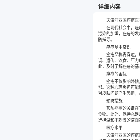
详细内容
天津河西区痤疮医
在现代社会中，痤
污染的加重，痤疮的发
防指导。
痤疮基本常识
痤疮又称青春痘，
调、遗传、饮食、压力
此，及时了解痤疮的基
痤疮的困扰
痤疮不仅影响外貌
郁。这种心理负担可能
对皮肤问题产生恐惧，
预防措施
预防痤疮的关键在
食物。此外，保持充足
选择温和不刺激的洁面
医疗水平
天津河西区的痤疮