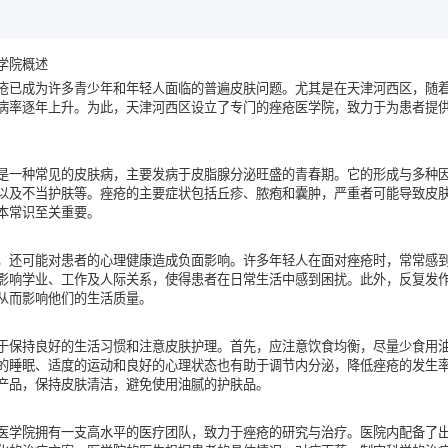
学院概述
疮已成为许多青少年和年轻人面临的普遍皮肤问题。尤其是在天津河西区，随
病率逐年上升。为此，天津河西区设立了专门的痤疮医学院，致力于为患者提
是一种常见的皮肤病，主要发病于皮脂腺分泌旺盛的青春期。它的形成与多种
以及不当护肤等。痤疮的主要症状包括丘疹、脓疱和囊肿，严重者可能导致皮
本常识至关重要。
，还可能对患者的心理健康造成负面影响。许多年轻人在面对痤疮时，常常感
影响学业、工作及人际关系，使得患者在日常生活中感到困扰。此外，反复发
从而影响他们的生活质量。
于保持良好的生活习惯和注意皮肤护理。首先，应注意饮食均衡，尽量少食用
的睡眠、适度的运动和良好的心理状态也有助于调节内分泌，降低痤疮的发生
产品，保持皮肤清洁，避免使用油腻的护肤品。
医学院拥有一支高水平的医疗团队，致力于痤疮的研究与治疗。医院内配备了