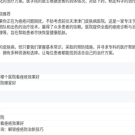
化的治疗方案。医学院的医生根据患者的具体情况，对症下药，制定科学的治
院推荐
果你正在为痤疮问题困扰，不妨考虑前往天津津门皮肤病医院。这是一家专注
团队和出色的治疗技术，赢得了众多患者的信赖。医院提供全面的痤疮诊断与
理等，旨在帮助患者尽快恢复健康肌肤。
的皮肤病，但只要我们掌握基本常识，采取的预防措施，并寻求专科的医疗帮
，拥有多种资源和选择，让每位患者都能找到适合自己的治疗方案。
区哪个医院看痤疮效果好
医院哪家好
好
学院
院看痤疮效果好
咨询：解锁痤疮防治新技巧