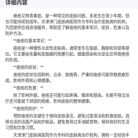
详细内容
痤疮又称青春痘，是一种常见的皮肤问题，多发生在青少年期，但
也可能持续到成年。天津津门皮肤病医院作为专科治疗皮肤病的机构，
为您提供在线咨询服务，帮助您了解痤疮的基本常识、症状、危害以及
防护方法。
**痤疮的基本常识：**
痤疮是一种慢性炎症性皮肤病，通常发生在面部、胸部和背部等部
位。它主要由毛囊和皮脂腺的阻塞引起，细菌感染和炎症反应导致痤疮
的形成。
**痤疮的症状：**
痤疮的症状包括粉刺、丘疹、脓疱等，严重的痤疮可能导致疤痕形
成，影响外观和心理健康。
**痤疮的危害：**
除了影响外貌，痤疮还可能引起疼痛、瘙痒和感染。长期不得当治
疗还可能留下顽固的疤痕，影响皮肤的整体健康。
**痤疮的防护：**
预防痤疮的关键在于保持皮肤清洁，避免过度清洁和刺激皮肤。选
择合适的洁面产品和护肤品，避免食用过多油腻食物，保持良好的生活
习惯和饮食习惯。
天津津门皮肤病医院作为专科的皮肤病治疗机构，拥有一支经验丰