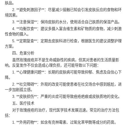
肤品。
2. **避免刺激因子**：尽量减少接触已知会引发皮肤反应的食物和环
境因素。
3. **注意保湿**：保持皮肤的水分，使用适合自己肤质的保湿产品。
4. **均衡饮食**：建议多摄入富含维生素和矿物质的食物，减少刺激
性食物的摄入。
5. **定期复查**：定期去皮肤科进行检查，根据医生的建议调整护理
方案。
四、危害分析
虽然玫瑰痤疮并不是生命威胁性的疾病，但其对患者的生活质量影
响。反复发作不仅会造成心理负担，还可能导致以下问题：
1. **心理健康问题**：长期的皮肤病可能导致抑郁、焦虑及自信心下
降。
2. **社交障碍**：外观的改变可能使患者在社交场合中感到尴尬，进
一步加剧孤立感。
3. **皮肤损伤**：严重的炎症可能导致痤疮疤痕或皮肤质地的变化。
五、医疗技术
对于玫瑰痤疮的治疗，现代医学技术发展迅速。常见的治疗方法包
括：
1. **外用药物**：如含有克林霉素、过氧化苯甲酰等成分的药膏。