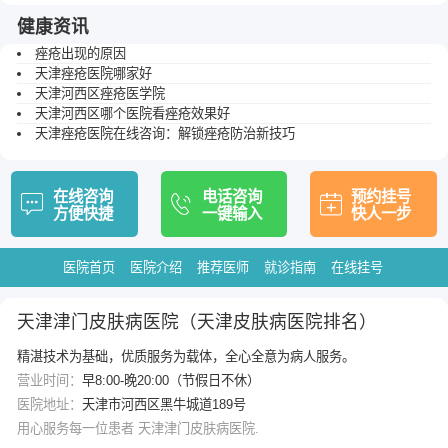
健康资讯
痤疮出现的原因
天津痤疮医院哪家好
天津河西区痤疮医学院
天津河西区哪个医院看痤疮效果好
天津痤疮医院在线咨询：解锁痤疮防治新技巧
在线咨询
电话咨询
预约挂号
方便快捷
一键输入
快人一步
医院首页
医院介绍
推荐医师
就诊指南
在线挂号
天津津门皮肤病医院（天津皮肤病医院排名）
精湛技术为基础，优质服务为载体，全心全意为病人服务。
营业时间：
早8:00-晚20:00（节假日不休）
医院地址：
天津市河西区黑牛城道189号
用心服务每一位患者 天津津门皮肤病医院.