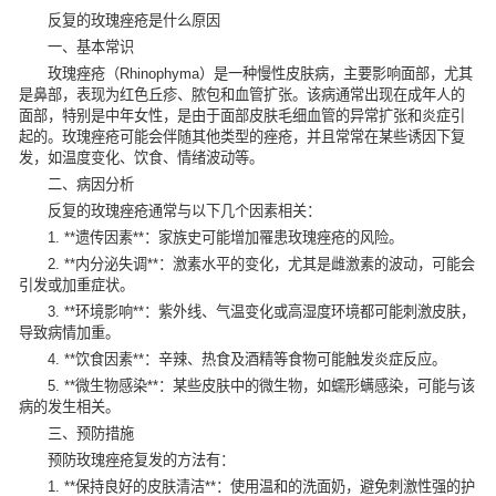
反复的玫瑰痤疮是什么原因
一、基本常识
玫瑰痤疮（Rhinophyma）是一种慢性皮肤病，主要影响面部，尤其
是鼻部，表现为红色丘疹、脓包和血管扩张。该病通常出现在成年人的
面部，特别是中年女性，是由于面部皮肤毛细血管的异常扩张和炎症引
起的。玫瑰痤疮可能会伴随其他类型的痤疮，并且常常在某些诱因下复
发，如温度变化、饮食、情绪波动等。
二、病因分析
反复的玫瑰痤疮通常与以下几个因素相关：
1. **遗传因素**：家族史可能增加罹患玫瑰痤疮的风险。
2. **内分泌失调**：激素水平的变化，尤其是雌激素的波动，可能会
引发或加重症状。
3. **环境影响**：紫外线、气温变化或高湿度环境都可能刺激皮肤，
导致病情加重。
4. **饮食因素**：辛辣、热食及酒精等食物可能触发炎症反应。
5. **微生物感染**：某些皮肤中的微生物，如蠕形螨感染，可能与该
病的发生相关。
三、预防措施
预防玫瑰痤疮复发的方法有：
1. **保持良好的皮肤清洁**：使用温和的洗面奶，避免刺激性强的护