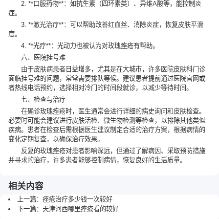
2. **口服药物**：如抗生素（四环素类）、异维A酸等，能控制炎
症。
3. **激光治疗**：可以帮助改善红血丝、消除炎症，恢复皮肤平滑
度。
4. **光疗**：光动力也被认为对玫瑰痤疮有帮助。
六、医院挂号难
由于皮肤病患者日益增多，尤其是在大城市，许多医院皮肤科门诊
面临挂号难的问题，常常需要排队等候。建议患者提前通过医院官网或
者热线电话预约，选择相对冷门的时间段就诊，以减少等待时间。
七、检查与治疗
在确诊玫瑰痤疮时，医生通常会进行详细的病史询问和皮肤检查。
必要时可能会建议进行皮肤活检、微生物检测等检查，以排除其他类似
疾病。患者在检查后需根据医生建议制定合适的治疗方案，根据病情的
变化定期复查，以确保治疗效果。
反复的玫瑰痤疮对患者影响深远，但通过了解病因、采取预防措施
并寻求的治疗，许多患者能够控制病情，恢复良好的生活质量。
相关内容
上一篇：
痤疮治疗多少钱一次较好
下一篇：
天津河西哪里痤疮看的较好