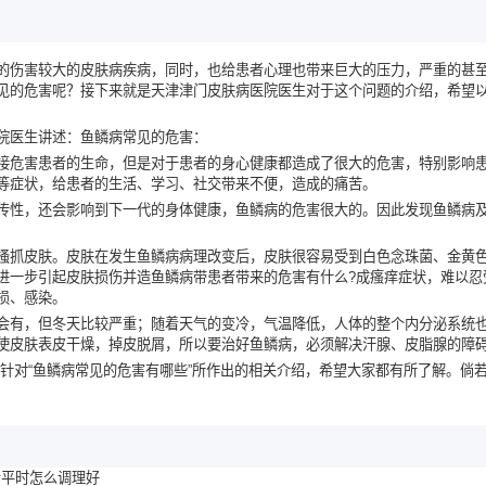
的伤害较大的皮肤病疾病，同时，也给患者心理也带来巨大的压力，严重的甚
见的危害呢？接下来就是天津津门皮肤病医院医生对于这个问题的介绍，希望
院医生讲述：鱼鳞病常见的危害：
接危害患者的生命，但是对于患者的身心健康都造成了很大的危害，特别影响
等症状，给患者的生活、学习、社交带来不便，造成的痛苦。
传性，还会影响到下一代的身体健康，鱼鳞病的危害很大的。因此发现鱼鳞病
搔抓皮肤。皮肤在发生鱼鳞病病理改变后，皮肤很容易受到白色念珠菌、金黄
进一步引起皮肤损伤并造鱼鳞病带患者带来的危害有什么?成瘙痒症状，难以忍
损、感染。
会有，但冬天比较严重；随着天气的变冷，气温降低，人体的整个内分泌系统
使皮肤表皮干燥，掉皮脱屑，所以要治好鱼鳞病，必须解决汗腺、皮脂腺的障
是针对“鱼鳞病常见的危害有哪些”所作出的相关介绍，希望大家都有所了解。倘
者平时怎么调理好