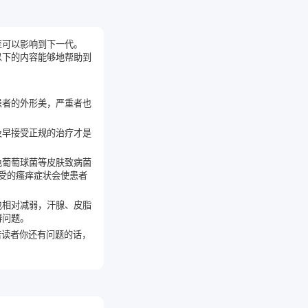
至可以影响到下一代。
以下的内容能够地帮助到
患者的外形美，严重者也
及早接受正规的治疗才是
色葡萄球菌等皮肤致病菌
受的瘙痒症状会使患者
也相对减弱，汗腺、皮脂
碍问题。
若读者你还有问题的话，