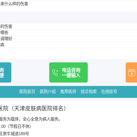
带来什么样的伤害
样的伤害
有哪些
么调理好
鳞病
询
电话咨询
捷
一键输入
医院首页
医院介绍
推荐医师
就诊指南
在线挂号
医院（天津皮肤病医院排名）
服务为载体，全心全意为病人服务。
20:00（节假日不休）
区黑牛城道189号