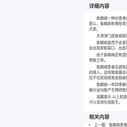
详细内容
鱼鳞病一种对患者
那么，鱼鳞病有哪些常
大家。
天津津门皮肤病医
鱼鳞病虽然不会直
会出现皮肤裂口、出血
由于鱼鳞病还有遗
明智之举。
鱼鳞病患者应避免
的侵入，这些致病菌会
忍不住抓挠继发皮肤破
鱼鳞病一年四季都
腺分泌功能产生障碍致
温馨提示:以上就
可以咨询在线医生。
相关内容
上一篇：
鱼鳞病患