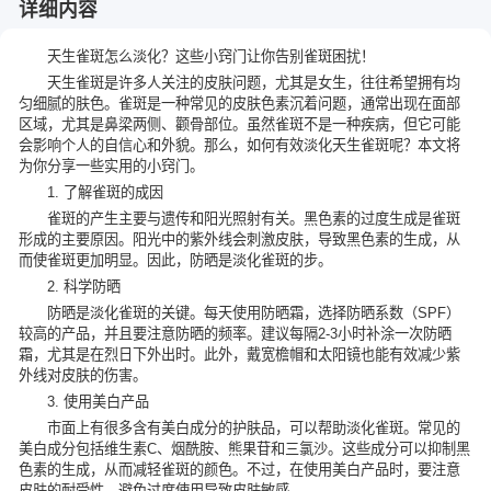
详细内容
天生雀斑怎么淡化？这些小窍门让你告别雀斑困扰！
天生雀斑是许多人关注的皮肤问题，尤其是女生，往往希望拥有均
匀细腻的肤色。雀斑是一种常见的皮肤色素沉着问题，通常出现在面部
区域，尤其是鼻梁两侧、颧骨部位。虽然雀斑不是一种疾病，但它可能
会影响个人的自信心和外貌。那么，如何有效淡化天生雀斑呢？本文将
为你分享一些实用的小窍门。
1. 了解雀斑的成因
雀斑的产生主要与遗传和阳光照射有关。黑色素的过度生成是雀斑
形成的主要原因。阳光中的紫外线会刺激皮肤，导致黑色素的生成，从
而使雀斑更加明显。因此，防晒是淡化雀斑的步。
2. 科学防晒
防晒是淡化雀斑的关键。每天使用防晒霜，选择防晒系数（SPF）
较高的产品，并且要注意防晒的频率。建议每隔2-3小时补涂一次防晒
霜，尤其是在烈日下外出时。此外，戴宽檐帽和太阳镜也能有效减少紫
外线对皮肤的伤害。
3. 使用美白产品
市面上有很多含有美白成分的护肤品，可以帮助淡化雀斑。常见的
美白成分包括维生素C、烟酰胺、熊果苷和三氯沙。这些成分可以抑制黑
色素的生成，从而减轻雀斑的颜色。不过，在使用美白产品时，要注意
皮肤的耐受性，避免过度使用导致皮肤敏感。