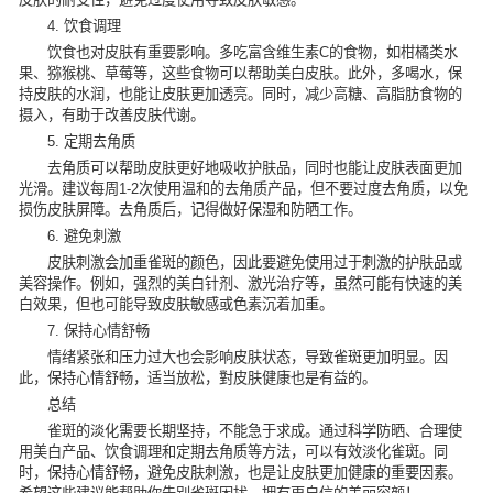
4. 饮食调理
饮食也对皮肤有重要影响。多吃富含维生素C的食物，如柑橘类水
果、猕猴桃、草莓等，这些食物可以帮助美白皮肤。此外，多喝水，保
持皮肤的水润，也能让皮肤更加透亮。同时，减少高糖、高脂肪食物的
摄入，有助于改善皮肤代谢。
5. 定期去角质
去角质可以帮助皮肤更好地吸收护肤品，同时也能让皮肤表面更加
光滑。建议每周1-2次使用温和的去角质产品，但不要过度去角质，以免
损伤皮肤屏障。去角质后，记得做好保湿和防晒工作。
6. 避免刺激
皮肤刺激会加重雀斑的颜色，因此要避免使用过于刺激的护肤品或
美容操作。例如，强烈的美白针剂、激光治疗等，虽然可能有快速的美
白效果，但也可能导致皮肤敏感或色素沉着加重。
7. 保持心情舒畅
情绪紧张和压力过大也会影响皮肤状态，导致雀斑更加明显。因
此，保持心情舒畅，适当放松，對皮肤健康也是有益的。
总结
雀斑的淡化需要长期坚持，不能急于求成。通过科学防晒、合理使
用美白产品、饮食调理和定期去角质等方法，可以有效淡化雀斑。同
时，保持心情舒畅，避免皮肤刺激，也是让皮肤更加健康的重要因素。