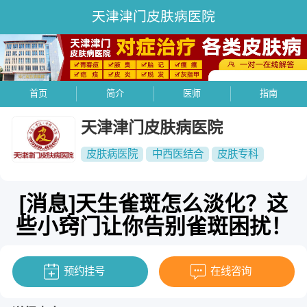
天津津门皮肤病医院
首页
简介
医师
指南
天津津门皮肤病医院
皮肤病医院
中西医结合
皮肤专科
[消息]天生雀斑怎么淡化？这
些小窍门让你告别雀斑困扰！
预约挂号
在线咨询