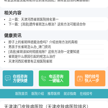
希望这些建议能帮助你告别雀斑困扰，拥有更自信的美丽容颜！
相关内容
上一篇：
天津河西雀斑医院排名第一
下一篇：
[消息]遗传雀斑怎么根治？这些方法可能适合你
健康资讯
脖子上的雀斑样痣能治愈吗？介绍去除方法的真相
男孩子长雀斑怎么办_津门资讯
[消息]雀斑该如何彻底祛除？这些方法你一定要知道
雀斑是什么原因引起的呢怎么治疗
天津河西区哪里有正规医院雀斑
在线咨询
电话咨询
预约挂号
方便快捷
一键输入
快人一步
医院首页
医院介绍
推荐医师
就诊指南
在线挂号
天津津门皮肤病医院（天津皮肤病医院排名）