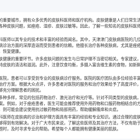
的重要城市，拥有众多优秀的皮肤科医师和医疗机构。皮肤健康是人们日常生
各种皮肤问题，如痤疮、湿疹、皮肤过敏等。因此，了解一些知名的皮肤科医
科医师以其专业的技术和丰富的经验而闻名。其中，天津津门皮肤病医院的几
病诊治方面的深厚造诣而受到患者的信赖。他擅长治疗各种皮肤病，尤其是痤
，恢复健康。
肤健康的重要环节。许多皮肤问题的发生与日常护理不当密切相关。专家建议
持皮肤的清洁和滋润。此外，注意饮食均衡，多摄入富含维生素的食物，如新
医院，患者可以享受到专业的皮肤病诊疗服务。医院的医疗团队由多位经验丰
治疗方案。根据大众点评，许多患者对医院的服务和治疗效果给予了高度评价
够充分理解患者的困扰。
多种多样，常见的包括药物治疗、激光治疗和光疗等。针对不同类型的皮肤病
案。例如，对于痤疮患者，医生可能会推荐使用外用药物和口服药物相结合的
，则可能会建议使用抗过敏药物和局部用药，帮助缓解瘙痒和炎症。
科医师在皮肤病的诊治和护理方面具有丰富的经验和专业知识。通过合理的皮
够得到有效解决。对于广大市民来说，了解这些医师及其治疗方法，不仅有助
题时，及时寻求专业的帮助。希望每个人都能拥有健康美丽的肌肤。