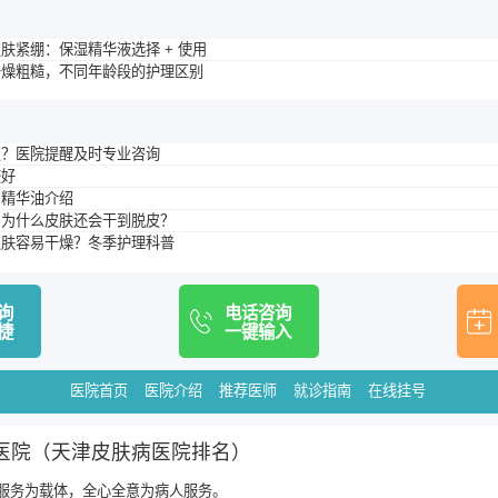
肤紧绷：保湿精华液选择 + 使用
干燥粗糙，不同年龄段的护理区别
皮？医院提醒及时专业咨询
较好
？精华油介绍
，为什么皮肤还会干到脱皮？
皮肤容易干燥？冬季护理科普
询
电话咨询
捷
一键输入
医院首页
医院介绍
推荐医师
就诊指南
在线挂号
医院（天津皮肤病医院排名）
服务为载体，全心全意为病人服务。