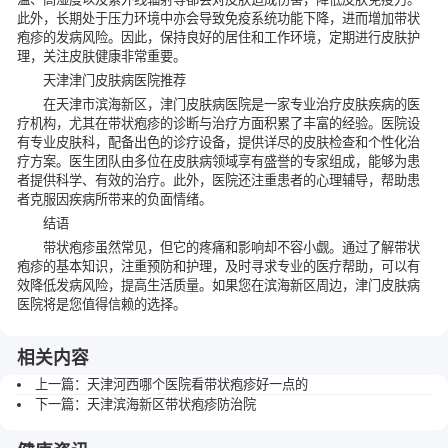
此外，长期处于压力环境中亦会导致免疫系统功能下降，进而增加带状
疱疹的发病风险。因此，保持良好的居住和工作环境，定期进行皮肤护
理，关注皮肤健康非常重要。
天津津门皮肤病医院推荐
在天津市滨海新区，津门皮肤病医院是一家专业治疗皮肤疾病的医
疗机构，尤其在带状疱疹的诊断与治疗方面积累了丰富的经验。医院设
有专业皮肤科，配备出色的诊疗设备，提供详尽的皮肤检查和个性化治
疗方案。医生团队由多位在皮肤病领域享有盛誉的专家组成，能够为患
者提供科学、有效的治疗。此外，医院还注重患者的心理辅导，帮助患
者克服因疾病所带来的负面情绪。
结语
带状疱疹虽然常见，但它的疼痛和影响却不容小觑。通过了解带状
疱疹的基本知识，注重预防和护理，及时寻求专业的医疗帮助，可以有
效降低发病风险，提高生活质量。如果您在滨海新区周边，津门皮肤病
医院将是您值得信赖的选择。
相关内容
上一篇：
天津河西哪个医院看带状疱疹好一点的
下一篇：
天津滨海新区带状疱疹防治院