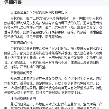
详细内容
天津市滨海新区带状疱疹医院及相关知识
带状疱疹，医学上称为“带状疱疹病毒感染”，是一种由水痘-带状疱
疹病毒引起的常见皮肤病。该病与水痘有着直接的关联，通常在患者曾
感染水痘后潜伏在神经节内，成年后若免疫力下降，病毒便会复发，引
发带状疱疹。此病的主要症状包括局部疼痛、瘙痒、灼热感，随后会出
现带状的水疱，常见于躯干、面部等部位。
带状疱疹的困扰
带状疱疹给患者的生活带来了很大的困扰。除了皮肤表面的水疱和
疼痛之外，部分患者还可能出现神经痛等并发症，尤其是在老年人和免
疫力低下者中更为普遍。此外，水疱破裂后容易继发感染，影响皮肤愈
合。心理层面上，带状疱疹带来的疼痛和不适，往往会让患者感到焦
虑、抑郁，严重影响生活质量。
带状疱疹的预防
预防带状疱疹的关键在于增强免疫力。保持健康的生活方式，包括
均衡饮食、适量锻炼、充足睡眠等，有助于提高身体的免疫能力。此
外，近期有所研究表明，接种带状疱疹疫苗可以有效降低发病率。特别
是50岁及以上的群体，接种疫苗是预防此病的重要手段。
环境对皮肤的影响
最近的研究显示，环境因素对皮肤健康有显著影响。空气污染、高
温、高湿度以及紫外线辐射等都会对皮肤造成伤害，降低皮肤免疫力。